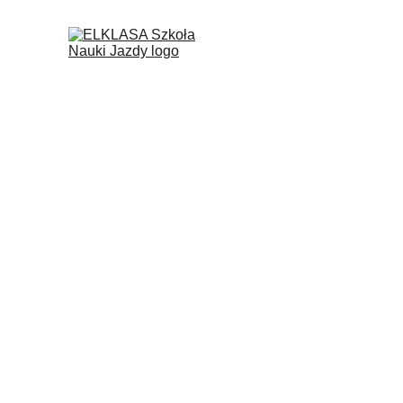
START
OFERTA
CEN
CENNE  PORADY.