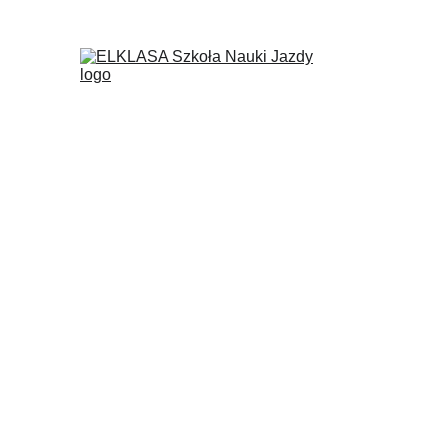
CENNIK   KURSÓW